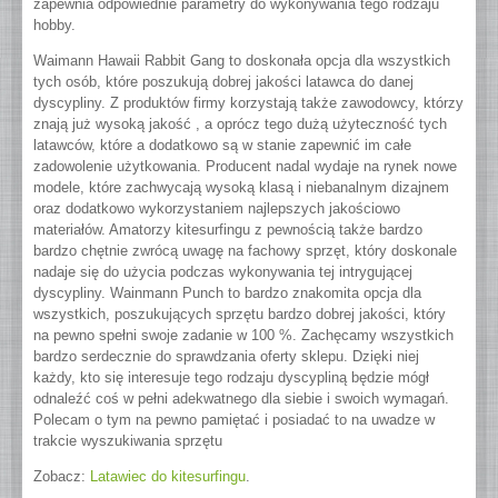
zapewnia odpowiednie parametry do wykonywania tego rodzaju
hobby.
Waimann Hawaii Rabbit Gang to doskonała opcja dla wszystkich
tych osób, które poszukują dobrej jakości latawca do danej
dyscypliny. Z produktów firmy korzystają także zawodowcy, którzy
znają już wysoką jakość , a oprócz tego dużą użyteczność tych
latawców, które a dodatkowo są w stanie zapewnić im całe
zadowolenie użytkowania. Producent nadal wydaje na rynek nowe
modele, które zachwycają wysoką klasą i niebanalnym dizajnem
oraz dodatkowo wykorzystaniem najlepszych jakościowo
materiałów. Amatorzy kitesurfingu z pewnością także bardzo
bardzo chętnie zwrócą uwagę na fachowy sprzęt, który doskonale
nadaje się do użycia podczas wykonywania tej intrygującej
dyscypliny. Wainmann Punch to bardzo znakomita opcja dla
wszystkich, poszukujących sprzętu bardzo dobrej jakości, który
na pewno spełni swoje zadanie w 100 %. Zachęcamy wszystkich
bardzo serdecznie do sprawdzania oferty sklepu. Dzięki niej
każdy, kto się interesuje tego rodzaju dyscypliną będzie mógł
odnaleźć coś w pełni adekwatnego dla siebie i swoich wymagań.
Polecam o tym na pewno pamiętać i posiadać to na uwadze w
trakcie wyszukiwania sprzętu
Zobacz:
Latawiec do kitesurfingu
.