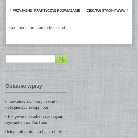
‹
›
PRZYJAZNE I PRAKTYCZNE ROZWIĄZANIE
CIEKAWE STRONY WWW
Comments are currently closed.
Ostatnie wpisy
5 powodów, dla których warto
ubezpieczyć swoją flotę
Efektywne sposoby na zdobycie
wyświetleń na YouTube
Usługi fotografa – zobacz ofertę