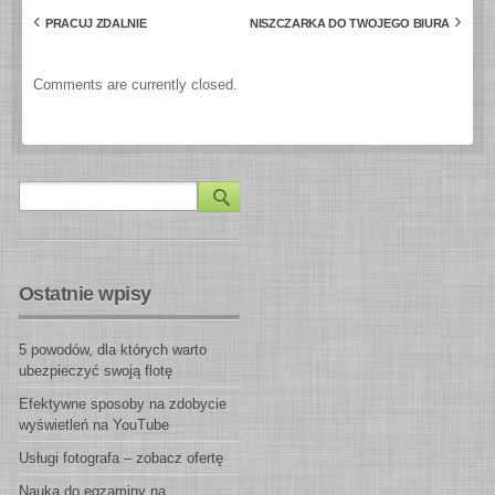
‹
›
PRACUJ ZDALNIE
NISZCZARKA DO TWOJEGO BIURA
Comments are currently closed.
Ostatnie wpisy
5 powodów, dla których warto
ubezpieczyć swoją flotę
Efektywne sposoby na zdobycie
wyświetleń na YouTube
Usługi fotografa – zobacz ofertę
Nauka do egzaminy na