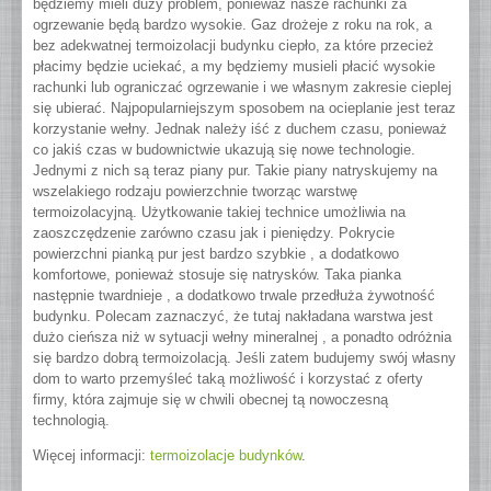
będziemy mieli duży problem, ponieważ nasze rachunki za
ogrzewanie będą bardzo wysokie. Gaz drożeje z roku na rok, a
bez adekwatnej termoizolacji budynku ciepło, za które przecież
płacimy będzie uciekać, a my będziemy musieli płacić wysokie
rachunki lub ograniczać ogrzewanie i we własnym zakresie cieplej
się ubierać. Najpopularniejszym sposobem na ocieplanie jest teraz
korzystanie wełny. Jednak należy iść z duchem czasu, ponieważ
co jakiś czas w budownictwie ukazują się nowe technologie.
Jednymi z nich są teraz piany pur. Takie piany natryskujemy na
wszelakiego rodzaju powierzchnie tworząc warstwę
termoizolacyjną. Użytkowanie takiej technice umożliwia na
zaoszczędzenie zarówno czasu jak i pieniędzy. Pokrycie
powierzchni pianką pur jest bardzo szybkie , a dodatkowo
komfortowe, ponieważ stosuje się natrysków. Taka pianka
następnie twardnieje , a dodatkowo trwale przedłuża żywotność
budynku. Polecam zaznaczyć, że tutaj nakładana warstwa jest
dużo cieńsza niż w sytuacji wełny mineralnej , a ponadto odróżnia
się bardzo dobrą termoizolacją. Jeśli zatem budujemy swój własny
dom to warto przemyśleć taką możliwość i korzystać z oferty
firmy, która zajmuje się w chwili obecnej tą nowoczesną
technologią.
Więcej informacji:
termoizolacje budynków
.