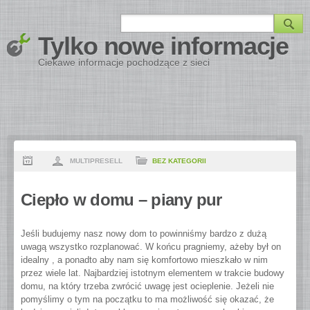
Tylko nowe informacje
Ciekawe informacje pochodzące z sieci
MULTIPRESELL
BEZ KATEGORII
Ciepło w domu – piany pur
Jeśli budujemy nasz nowy dom to powinniśmy bardzo z dużą
uwagą wszystko rozplanować. W końcu pragniemy, ażeby był on
idealny , a ponadto aby nam się komfortowo mieszkało w nim
przez wiele lat.
Najbardziej istotnym elementem w trakcie budowy
domu, na który trzeba zwrócić uwagę jest ocieplenie. Jeżeli nie
pomyślimy o tym na początku to ma możliwość się okazać, że