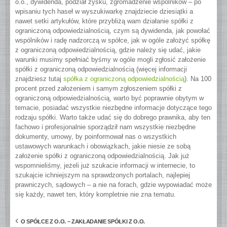
o.o., dywidenda, podział zysku, zgromadzenie wspólników – po
wpisaniu tych haseł w wyszukiwarkę znajdziecie dziesiątki a
nawet setki artykułów, które przybliżą wam działanie spółki z
ograniczoną odpowiedzialnością, czym są dywidenda, jak powołać
wspólników i radę nadzorczą w spółce, jak w ogóle założyć spółkę
z ograniczoną odpowiedzialnością, gdzie należy się udać, jakie
warunki musimy spełniać byśmy w ogóle mogli zgłosić założenie
spółki z ograniczoną odpowiedzialnością (więcej informacji
znajdziesz tutaj
spółka z ograniczoną odpowiedzialnością
). Na 100
procent przed założeniem i samym zgłoszeniem spółki z
ograniczoną odpowiedzialnością, warto być poprawnie obytym w
temacie, posiadać wszystkie niezbędne informacje dotyczące tego
rodzaju spółki. Warto także udać się do dobrego prawnika, aby ten
fachowo i profesjonalnie sporządził nam wszystkie niezbędne
dokumenty, umowy, by poinformował nas o wszystkich
ustawowych warunkach i obowiązkach, jakie niesie ze sobą
założenie spółki z ograniczoną odpowiedzialnością. Jak już
wspomnieliśmy, jeżeli już szukacie informacji w internecie, to
szukajcie ichniejszym na sprawdzonych portalach, najlepiej
prawniczych, sądowych – a nie na forach, gdzie wypowiadać może
się każdy, nawet ten, który kompletnie nie zna tematu.
‹
O SPÓŁCE Z O.O. – ZAKŁADANIE SPÓŁKI Z O.O.