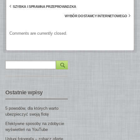
‹
SZYBKA I SPRAWNA PRZEPROWADZKA
›
WYBÓR DOSTAWCY INTERNETOWEGO
Comments are currently closed.
Ostatnie wpisy
5 powodów, dla których warto
ubezpieczyć swoją flotę
Efektywne sposoby na zdobycie
wyświetleń na YouTube
Usługi fotografa – zobacz ofertę