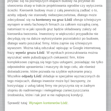
przydać się na późniejszych etapach budowy na przykład do
stworzenia skarp w trakcie projektowania ogrodów czy wytyczenia
ścieżki. Kierownik budowy musi z całą pewnością zadbać o to,
ażeby odpady nie stanowiły niebezpieczeństwa, dlatego może
zdecydować się na
kontenery na gruz Łódź
oferuje ichniejszym
wynajem w wielu fachowych firmach za całkiem rozsądną cenę,
natomiast to w jaki sposób gruz będzie składowany zależy od
kierownika tworzenia. Inwestorzy w większości przypadków nie
decydują się na dalsze wykorzystanie pozostałości po budowie,
dlatego warto poszukać firmy, która zajmie się ichniejszym
wywozem. Można taką odszukać wpisując w Google internetową
frazy
wywóz gruzu Łódź
. W wynikach przeszukiwania można
wyszukać wiele pubudzających ciekawość firm, które
kompleksowo zajmują się tego typu usługami, posiadając nie tylko
odpowiednie uprawnienia i maszyny do tego celu, ale również
doświadczenie, które pozwala na szybkie wykonanie pracy.
Wszelkie
odpady Łódź
składuje w specjalnie wyznaczonych do
tego miejscach, dlatego inwestor może być bezsporny, że
korzystając z usług takiej firmy nie przyczynia się w żadnym
stopniu do nadmiernego i nielegalnego zanieczyszczania
środowiska, które i tak jest w nie najlepszej kondycji.
Sprawdź tutaj:
Wynajem kontenerów Łódź
.