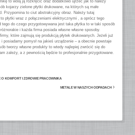
onikę to wolą ją rozkręcić oraz dodatkowo ujrzeć jak to należy
ób kojarzy zielone płytki drukowane, na których są małe
d. Przypomina to ciut abstrakcyjny obraz. Należy tutaj
o płytki wraz z połączeniami elektrycznymi , a oprócz tego
 tego do czego przygotowywana jest taka płytka to w taki sposób
óżnorakie i każda firma posiada własne własne sposoby.
rmy, które zajmują się produkcją płytek drukowanych. Jeżeli już
 i posiadamy pomysł na jakieś urządzenie – a obecnie powstaje
sób tworzy własne produkty to wtedy najlepiej zwrócić się do
nam zależy, a z pewnością będzie to profesjonalnie przygotowane.
E O KOMFORT I ZDROWIE PRACOWNIKA
›
METALE W NASZYCH ODPADACH