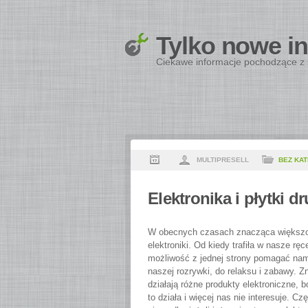
Tylko nowe i
Ciekawe informacje pochodzące z 
MULTIPRESELL
BEZ KAT
Elektronika i płytki 
W obecnych czasach znacząca większość
elektroniki. Od kiedy trafiła w nasze r
możliwość z jednej strony pomagać nam 
naszej rozrywki, do relaksu i zabawy. 
działają różne produkty elektroniczne, 
to działa i więcej nas nie interesuje.
Czę