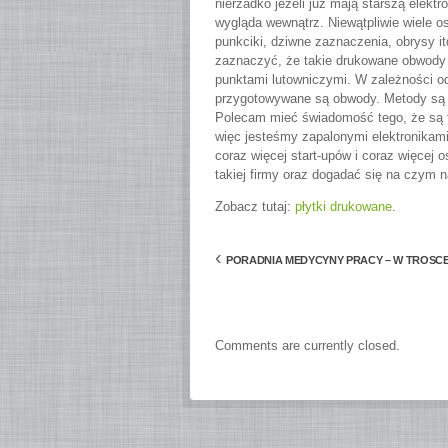
nierzadko jeżeli już mają starszą elektr
wygląda wewnątrz. Niewątpliwie wiele os
punkciki, dziwne zaznaczenia, obrysy it
zaznaczyć, że takie drukowane obwody t
punktami lutowniczymi. W zależności od
przygotowywane są obwody. Metody są r
Polecam mieć świadomość tego, że są fi
więc jesteśmy zapalonymi elektronikami
coraz więcej start-upów i coraz więcej o
takiej firmy oraz dogadać się na czym 
Zobacz tutaj:
płytki drukowane
.
‹
PORADNIA MEDYCYNY PRACY – W TROSC
Comments are currently closed.