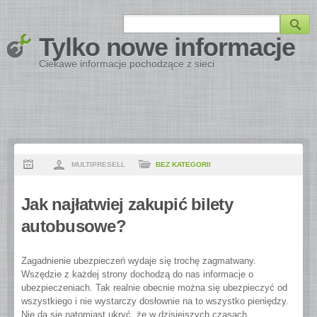
Tylko nowe informacje
Ciekawe informacje pochodzące z sieci
MULTIPRESELL
BEZ KATEGORII
Jak najłatwiej zakupić bilety
autobusowe?
Zagadnienie ubezpieczeń wydaje się trochę zagmatwany.
Wszędzie z każdej strony dochodzą do nas informacje o
ubezpieczeniach. Tak realnie obecnie można się ubezpieczyć od
wszystkiego i nie wystarczy dosłownie na to wszystko pieniędzy.
Nie da się natomiast ukryć, że w dzisiejszych czasach