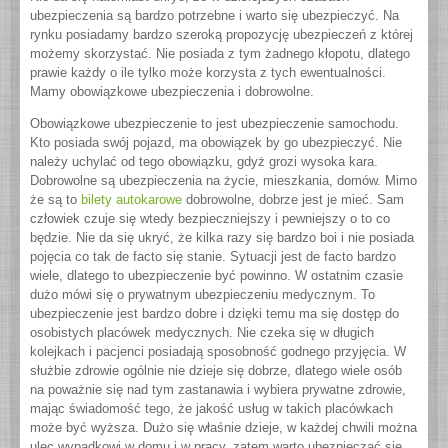
ubezpieczenia są bardzo potrzebne i warto się ubezpieczyć. Na
rynku posiadamy bardzo szeroką propozycję ubezpieczeń z której
możemy skorzystać. Nie posiada z tym żadnego kłopotu, dlatego
prawie każdy o ile tylko może korzysta z tych ewentualności.
Mamy obowiązkowe ubezpieczenia i dobrowolne.
Obowiązkowe ubezpieczenie to jest ubezpieczenie samochodu.
Kto posiada swój pojazd, ma obowiązek by go ubezpieczyć. Nie
należy uchylać od tego obowiązku, gdyż grozi wysoka kara.
Dobrowolne są ubezpieczenia na życie, mieszkania, domów. Mimo
że są to
bilety autokarowe
dobrowolne, dobrze jest je mieć. Sam
człowiek czuje się wtedy bezpieczniejszy i pewniejszy o to co
będzie. Nie da się ukryć, że kilka razy się bardzo boi i nie posiada
pojęcia co tak de facto się stanie. Sytuacji jest de facto bardzo
wiele, dlatego to ubezpieczenie być powinno. W ostatnim czasie
dużo mówi się o prywatnym ubezpieczeniu medycznym. To
ubezpieczenie jest bardzo dobre i dzięki temu ma się dostęp do
osobistych placówek medycznych. Nie czeka się w długich
kolejkach i pacjenci posiadają sposobność godnego przyjęcia. W
służbie zdrowie ogólnie nie dzieje się dobrze, dlatego wiele osób
na poważnie się nad tym zastanawia i wybiera prywatne zdrowie,
mając świadomość tego, że jakość usług w takich placówkach
może być wyższa. Dużo się właśnie dzieje, w każdej chwili można
ulec wypadkowi w domu i w pracy, zatem warto ubezpieczać się