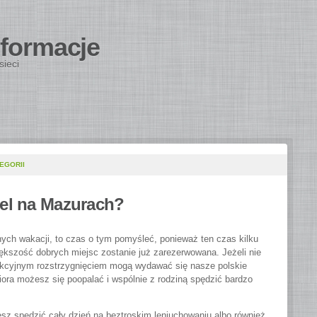
nformacje
sieci
EGORII
tel na Mazurach?
nych wakacji, to czas o tym pomyśleć, ponieważ ten czas kilku
iększość dobrych miejsc zostanie już zarezerwowana. Jeżeli nie
fekcyjnym rozstrzygnięciem mogą wydawać się nasze polskie
iora możesz się poopalać i wspólnie z rodziną spędzić bardzo
esz spędzić cały dzień na beztroskim leniuchowaniu albo również