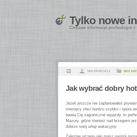
Tylko nowe i
Ciekawe informacje pochodzące z 
MULTIPRESELL
BEZ KAT
Jak wybrać dobry ho
Jeżeli jeszcze nie zaplanowałeś prywat
miesięcy zleci bardzo szybko i spora w
bawią Cię zagraniczne wyjazdy, to per
Mazury, gdzie również nad brzegiem jez
dobrze swój urlop wakacyjny.
Zależnie od tego jaki masz nastrój moż