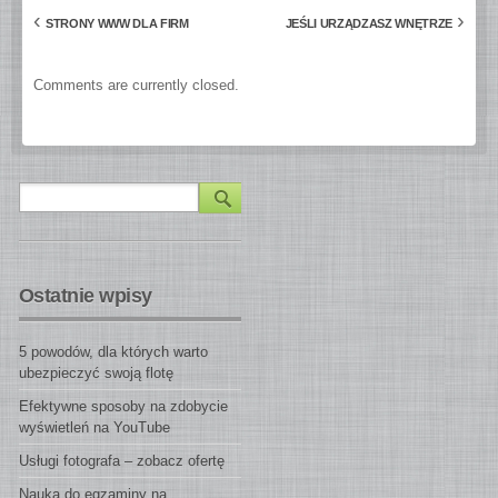
‹
›
STRONY WWW DLA FIRM
JEŚLI URZĄDZASZ WNĘTRZE
Comments are currently closed.
Ostatnie wpisy
5 powodów, dla których warto
ubezpieczyć swoją flotę
Efektywne sposoby na zdobycie
wyświetleń na YouTube
Usługi fotografa – zobacz ofertę
Nauka do egzaminy na