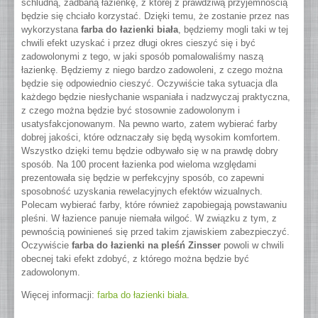
schludną, zadbaną łazienkę, z której z prawdziwą przyjemnością
będzie się chciało korzystać.
Dzięki temu, że zostanie przez nas
wykorzystana
farba do łazienki biała
,
będziemy mogli taki w tej
chwili efekt uzyskać i przez długi okres cieszyć się i być
zadowolonymi z tego, w jaki sposób pomalowaliśmy naszą
łazienkę. Będziemy z niego bardzo zadowoleni, z czego można
będzie się odpowiednio cieszyć. Oczywiście taka sytuacja dla
każdego będzie niesłychanie wspaniała i nadzwyczaj praktyczna,
z czego można będzie być stosownie zadowolonym i
usatysfakcjonowanym. Na pewno warto, zatem wybierać farby
dobrej jakości, które odznaczały się będą wysokim komfortem.
Wszystko dzięki temu będzie odbywało się w na prawdę dobry
sposób. Na 100 procent łazienka pod wieloma względami
prezentowała się będzie w perfekcyjny sposób, co zapewni
sposobność uzyskania rewelacyjnych efektów wizualnych.
Polecam wybierać farby, które również zapobiegają powstawaniu
pleśni. W łazience panuje niemała wilgoć. W związku z tym, z
pewnością powinieneś się przed takim zjawiskiem zabezpieczyć.
Oczywiście
farba do łazienki na pleśń Zinsser
powoli w chwili
obecnej taki efekt zdobyć, z którego można będzie być
zadowolonym.
Więcej informacji:
farba do łazienki biała
.