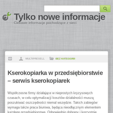
Tylko nowe informacje
Ciekawe informacje pochodzące z sieci
MULTIPRESELL
BEZ KATEGORII
Kserokopiarka w przedsiębiorstwie
– serwis kserokopiarek
Współczesne firmy działające w nieprostych kryzysowych
czasach, w celu optymalizacji kosztów działalności muszą
poszukiwać oszczędności niemal wszędzie. Takich zabiegów
wymaga także praca biurowa, będąca nieodłącznym elementem
każdego przedsiębiorstwa. Odpowiednio dobrany i korzystnie