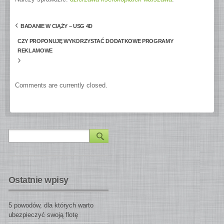
‹
BADANIE W CIĄŻY – USG 4D
CZY PROPONUJĘ WYKORZYSTAĆ DODATKOWE PROGRAMY
REKLAMOWE
›
Comments are currently closed.
Ostatnie wpisy
5 powodów, dla których warto
ubezpieczyć swoją flotę