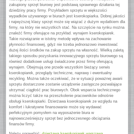
zakupiony sprzęt biurowy jest podstawą sprawnego działania tej
dziedziny pracy firmy.
Przykładem sprzętu w większości
wypadków używanego w biurach jest kserokopiarka. Dobrej jakości
i najwyższej klasy sprzęt może się wiązać z dużym wydatkiem dla
firmy, na który nie wszystkich stać. Na szczęście na rynku można
znaleźć firmy oferujące na przykład. wynajem kserokopiarek.
Takie rozwiązanie w istotny metodę wpływa na zachowanie
płynności finansowej, gdyż nie trzeba jednorazowo inwestować
dużej ilości środków na zakup sprzętu na własność. Wielką zaletą
takiego sposobu pozyskania innowacyjnego sprzętu biurowego są
również dodatkowe usługi świadczone przez firmę oferującą
wynajem. Obejmują one przede wszystkim bieżący serwis
kserokopiarek, przeglądy techniczne, naprawy i ewentualny
recykling. Można także oczekiwać, że w sytuacji poważnej awarii
sprzętu dostarczone zostanie urządzenie zastępcze pozwalające
utrzymać ciągłość prac biurowych. Obok wsparcia technicznego
można liczyć także na przeszkolenie pracowników odnośnie
obsługi kserokopiarki. Dzierżawa kserokopiarek ze względu na
komfort i lukratywne finansowanie może się wydawać
perfekcyjnym pomysłem na wyposażenie biura w
najnowocześniejszy sprzęt bez jednoczesnego obciążania
finansów firmy.
Należy sprawdzić:
dzierżawa kserokopiarek warszawa
.