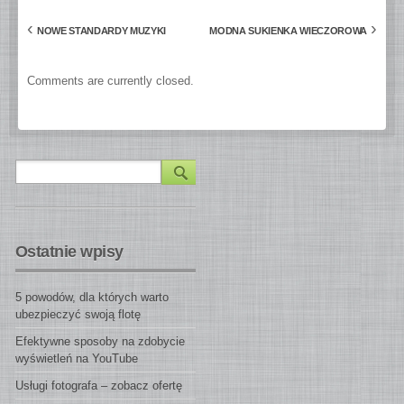
‹
›
NOWE STANDARDY MUZYKI
MODNA SUKIENKA WIECZOROWA
Comments are currently closed.
Ostatnie wpisy
5 powodów, dla których warto
ubezpieczyć swoją flotę
Efektywne sposoby na zdobycie
wyświetleń na YouTube
Usługi fotografa – zobacz ofertę