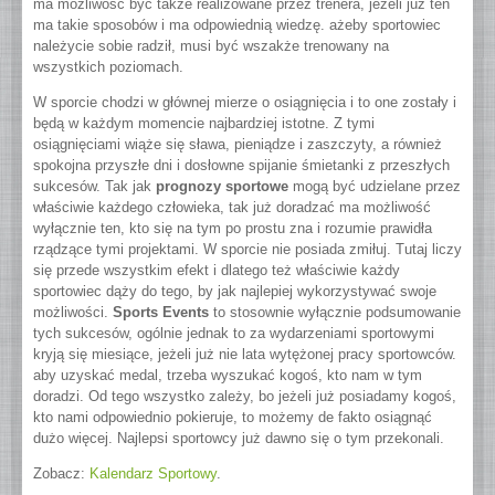
ma możliwość być także realizowane przez trenera, jeżeli już ten
ma takie sposobów i ma odpowiednią wiedzę. ażeby sportowiec
należycie sobie radził, musi być wszakże trenowany na
wszystkich poziomach.
W sporcie chodzi w głównej mierze o osiągnięcia i to one zostały i
będą w każdym momencie najbardziej istotne. Z tymi
osiągnięciami wiąże się sława, pieniądze i zaszczyty, a również
spokojna przyszłe dni i dosłowne spijanie śmietanki z przeszłych
sukcesów. Tak jak
prognozy sportowe
mogą być udzielane przez
właściwie każdego człowieka, tak już doradzać ma możliwość
wyłącznie ten, kto się na tym po prostu zna i rozumie prawidła
rządzące tymi projektami. W sporcie nie posiada zmiłuj. Tutaj liczy
się przede wszystkim efekt i dlatego też właściwie każdy
sportowiec dąży do tego, by jak najlepiej wykorzystywać swoje
możliwości.
Sports Events
to stosownie wyłącznie podsumowanie
tych sukcesów, ogólnie jednak to za wydarzeniami sportowymi
kryją się miesiące, jeżeli już nie lata wytężonej pracy sportowców.
aby uzyskać medal, trzeba wyszukać kogoś, kto nam w tym
doradzi. Od tego wszystko zależy, bo jeżeli już posiadamy kogoś,
kto nami odpowiednio pokieruje, to możemy de fakto osiągnąć
dużo więcej. Najlepsi sportowcy już dawno się o tym przekonali.
Zobacz:
Kalendarz Sportowy
.