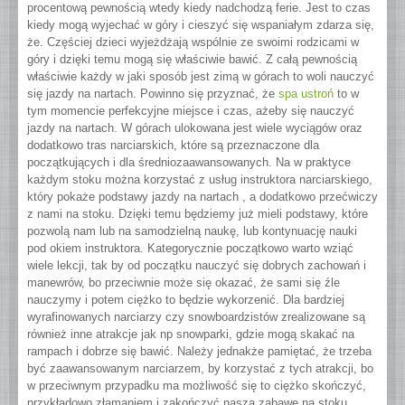
procentową pewnością wtedy kiedy nadchodzą ferie. Jest to czas
kiedy mogą wyjechać w góry i cieszyć się wspaniałym zdarza się,
że. Częściej dzieci wyjeżdżają wspólnie ze swoimi rodzicami w
góry i dzięki temu mogą się właściwie bawić. Z całą pewnością
właściwie każdy w jaki sposób jest zimą w górach to woli nauczyć
się jazdy na nartach.
Powinno się przyznać, że
spa ustroń
to w
tym momencie perfekcyjne miejsce i czas, ażeby się nauczyć
jazdy na nartach. W górach ulokowana jest wiele wyciągów oraz
dodatkowo tras narciarskich, które są przeznaczone dla
początkujących i dla średniozaawansowanych. Na w praktyce
każdym stoku można korzystać z usług instruktora narciarskiego,
który pokaże podstawy jazdy na nartach , a dodatkowo przećwiczy
z nami na stoku. Dzięki temu będziemy już mieli podstawy, które
pozwolą nam lub na samodzielną naukę, lub kontynuację nauki
pod okiem instruktora. Kategorycznie początkowo warto wziąć
wiele lekcji, tak by od początku nauczyć się dobrych zachowań i
manewrów, bo przeciwnie może się okazać, że sami się źle
nauczymy i potem ciężko to będzie wykorzenić. Dla bardziej
wyrafinowanych narciarzy czy snowboardzistów zrealizowane są
również inne atrakcje jak np snowparki, gdzie mogą skakać na
rampach i dobrze się bawić. Należy jednakże pamiętać, że trzeba
być zaawansowanym narciarzem, by korzystać z tych atrakcji, bo
w przeciwnym przypadku ma możliwość się to ciężko skończyć,
przykładowo złamaniem i zakończyć naszą zabawę na stoku.