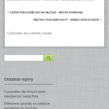
‹
KAŻDE POKOLENIE KOCHA MUZYKĘ – MP3 DO POBRANIA
›
WSZYSCY KOCHAMY KOTY – MAINE COON KOCIĘTA
Comments are currently closed.
Ostatnie wpisy
5 powodów, dla których warto
ubezpieczyć swoją flotę
Efektywne sposoby na zdobycie
wyświetleń na YouTube