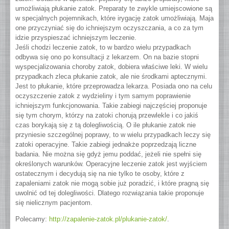
umożliwiają płukanie zatok. Preparaty te zwykle umiejscowione są
w specjalnych pojemnikach, które irygację zatok umożliwiają. Maja
one przyczyniać się do ichniejszym oczyszczania, a co za tym
idzie przyspieszać ichniejszym leczenie.
Jeśli chodzi leczenie zatok, to w bardzo wielu przypadkach
odbywa się ono po konsultacji z lekarzem. On na bazie stopni
wyspecjalizowania choroby zatok, dobiera właściwe leki. W wielu
przypadkach zleca płukanie zatok, ale nie środkami aptecznymi.
Jest to płukanie, które przeprowadza lekarza. Posiada ono na celu
oczyszczenie zatok z wydzieliny i tym samym poprawienie
ichniejszym funkcjonowania. Takie zabiegi najczęściej proponuje
się tym chorym, którzy na zatoki chorują przewlekle i co jakiś
czas borykają się z tą dolegliwością. O ile płukanie zatok nie
przyniesie szczególnej poprawy, to w wielu przypadkach leczy się
zatoki operacyjne. Takie zabiegi jednakże poprzedzają liczne
badania. Nie można się gdyż jemu poddać, jeżeli nie spełni się
określonych warunków. Operacyjne leczenie zatok jest wyjściem
ostatecznym i decydują się na nie tylko te osoby, które z
zapaleniami zatok nie mogą sobie już poradzić, i które pragną się
uwolnić od tej dolegliwości. Dlatego rozwiązania takie proponuje
się nielicznym pacjentom.
Polecamy:
http://zapalenie-zatok.pl/plukanie-zatok/
.