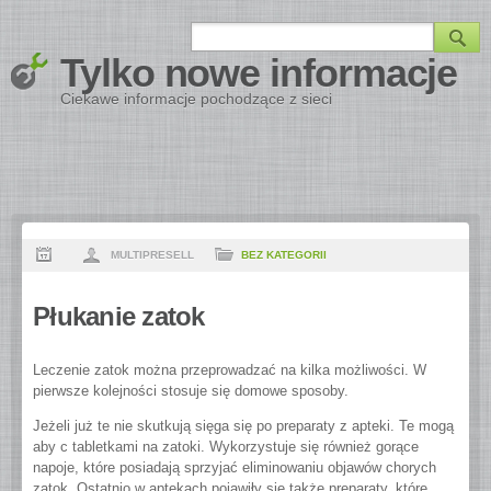
Tylko nowe informacje
Ciekawe informacje pochodzące z sieci
MULTIPRESELL
BEZ KATEGORII
Płukanie zatok
Leczenie zatok można przeprowadzać na kilka możliwości. W
pierwsze kolejności stosuje się domowe sposoby.
Jeżeli już te nie skutkują sięga się po preparaty z apteki. Te mogą
aby c tabletkami na zatoki. Wykorzystuje się również gorące
napoje, które posiadają sprzyjać eliminowaniu objawów chorych
zatok. Ostatnio w aptekach pojawiły się także preparaty, które