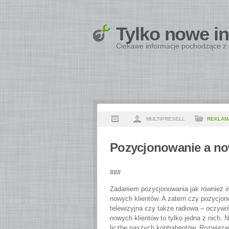
Tylko nowe i
Ciekawe informacje pochodzące z 
MULTIPRESELL
REKLAM
Pozycjonowanie a now
###
Zadaniem pozycjonowania jak również in
nowych klientów. A zatem czy pozycjono
telewizyjna czy także radiowa – oczywiś
nowych klientów to tylko jedna z nich.
liczbę naszych kontrahentów. Rozwiąza