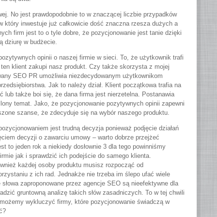
wej. No jest prawdopodobnie to w znaczącej liczbie przypadków
w który inwestuje już całkowicie dość znaczna rzesza dużych a
ch firm jest to o tyle dobre, że pozycjonowanie jest tanie dzięki
ą dziurę w budżecie.
ytywnych opinii o naszej firmie w sieci. To, że użytkownik trafi
ten klient zakupi nasz produkt. Czy także skorzysta z mojej
k zwany SEO PR umożliwia niezdecydowanym użytkownikom
rzedsiębiorstwa. Jak to należy dział. Klient początkowa trafia na
lub także boi się, że dana firma jest nierzetelna. Postanawia
ślony temat. Jako, że pozycjonowanie pozytywnych opinii zapewni
zone szanse, że zdecyduje się na wybór naszego produktu.
pozycjonowaniem jest trudną decyzja ponieważ podjęcie działań
jęciem decyzji o zawarciu umowy – warto dobrze przejżeć
est to jeden rok a niekiedy dosłownie 3 dla tego powinniśmy
irmie jak i sprawdzić ich podejście do samego klienta.
również każdej osoby produktu musisz rozpocząć od
zystaniu z ich rad. Jednakże nie trzeba im ślepo ufać wiele
e słowa zaproponowane przez agencje SEO są nieefektywne dla
adzić gruntowną analizę takich słów zasadniczych. To w tej chwili
możemy wykluczyć firmy, które pozycjonowanie świadczą w
ć?