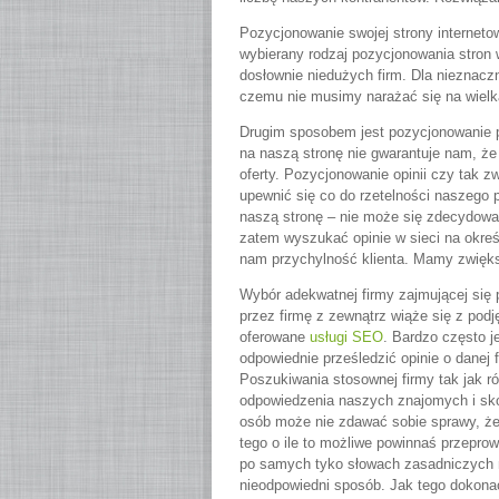
Pozycjonowanie swojej strony interneto
wybierany rodzaj pozycjonowania stron 
dosłownie niedużych firm. Dla nieznaczny
czemu nie musimy narażać się na wielk
Drugim sposobem jest pozycjonowanie poz
na naszą stronę nie gwarantuje nam, że 
oferty. Pozycjonowanie opinii czy ta
upewnić się co do rzetelności naszego p
naszą stronę – nie może się zdecydować 
zatem wyszukać opinie w sieci na okre
nam przychylność klienta. Mamy zwięks
Wybór adekwatnej firmy zajmującej się 
przez firmę z zewnątrz wiąże się z pod
oferowane
usługi SEO
. Bardzo często j
odpowiednie prześledzić opinie o danej f
Poszukiwania stosownej firmy tak jak 
odpowiedzenia naszych znajomych i skor
osób może nie zdawać sobie sprawy, ż
tego o ile to możliwe powinnaś przeprow
po samych tyko słowach zasadniczych 
nieodpowiedni sposób. Jak tego dokona