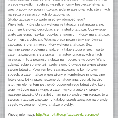
przede wszystkim spełniać wszelkie normy bezpieczeństwa, a
więc pracownicy powinni używać jedynie atestowanych, sterylnych
narzędzi przeznaczonych do tatuowania.
Studio tatuażu – co warto mieć świadomość tego?
Wiele ludzi, które planują wykonanie tatuażu, zastanawiają się,
czym się kierować decydując się na studio tatuażu. Oczywiście
warto zasięgnąć języka i popytać znajomych, którzy mają tatuaże,
które miejsca polecają. Własną pracą powinniśmy się również
zapoznać z ofertą miejsc, który wykonują tatuaże. Bez
najmniejszego problemu znajdziemy takie studia w sieci, warto
zatem zaznajomić się z pracami artystów pracujących w tych
miejscach. To z pewnością ułatwi nam podjęcie wyborów. Warto
zdawać sobie sprawę też, ażeby zwrócić uwagę na wyposażenie
salonu tatuażu. Powinien być zaaranżowany w komfortowy
sposób, a zatem także wyposażony w komfortowe innowacyjne
fotele oraz łóżka przeznaczone do tatuowania. Jednak bardzo
istotnym elementem jest wybór odpowiedniego tatuażysty, który
wcieli w życie naszą wizję, a zatem wykona autorski projekt
naszego tatuażu. O ile zależy nam na sprawdzonym wzorze, to w
salonach tatuażu znajdziemy katalogi przedstawiające na prawdę
często wybierane motywy a także projekty.
Więcej informacji:
http://samoltattoo.pl/tatuaze-dzierzoniow/