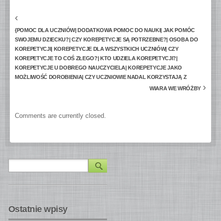
‹
{POMOC DLA UCZNIÓW| DODATKOWA POMOC DO NAUKI| JAK POMÓC
SWOJEMU DZIECKU?| CZY KOREPETYCJE SĄ POTRZEBNE?| OSOBA DO
KOREPETYCJI| KOREPETYCJE DLA WSZYSTKICH UCZNIÓW| CZY
KOREPETYCJE TO COŚ ZŁEGO?| KTO UDZIELA KOREPETYCJI?|
KOREPETYCJE U DOBREGO NAUCZYCIELA| KOREPETYCJE JAKO
MOŻLIWOŚĆ DOROBIENIA| CZY UCZNIOWIE NADAL KORZYSTAJĄ Z
›
WIARA WE WRÓŻBY
Comments are currently closed.
Ostatnie wpisy