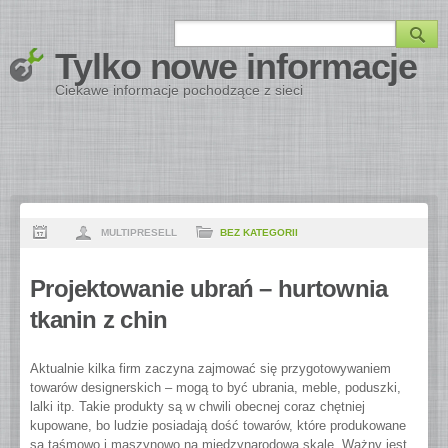
Tylko nowe informacje
Ciekawe informacje pochodzące z sieci
MULTIPRESELL
BEZ KATEGORII
Projektowanie ubrań – hurtownia
tkanin z chin
Aktualnie kilka firm zaczyna zajmować się przygotowywaniem
towarów designerskich – mogą to być ubrania, meble, poduszki,
lalki itp. Takie produkty są w chwili obecnej coraz chętniej
kupowane, bo ludzie posiadają dość towarów, które produkowane
są taśmowo i maszynowo na międzynarodową skalę. Ważny jest