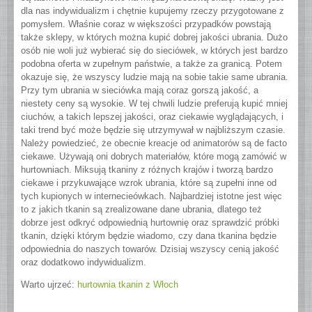
dla nas indywidualizm i chętnie kupujemy rzeczy przygotowane z
pomysłem. Właśnie coraz w większości przypadków powstają
także sklepy, w których można kupić dobrej jakości ubrania. Dużo
osób nie woli już wybierać się do sieciówek, w których jest bardzo
podobna oferta w zupełnym państwie, a także za granicą. Potem
okazuje się, że wszyscy ludzie mają na sobie takie same ubrania.
Przy tym ubrania w sieciówka mają coraz gorszą jakość, a
niestety ceny są wysokie. W tej chwili ludzie preferują kupić mniej
ciuchów, a takich lepszej jakości, oraz ciekawie wyglądających, i
taki trend być może będzie się utrzymywał w najbliższym czasie.
Należy powiedzieć, że obecnie kreacje od animatorów są de facto
ciekawe. Używają oni dobrych materiałów, które mogą zamówić w
hurtowniach. Miksują tkaniny z różnych krajów i tworzą bardzo
ciekawe i przykuwające wzrok ubrania, które są zupełni inne od
tych kupionych w internecieówkach. Najbardziej istotne jest więc
to z jakich tkanin są zrealizowane dane ubrania, dlatego też
dobrze jest odkryć odpowiednią hurtownię oraz sprawdzić próbki
tkanin, dzięki którym będzie wiadomo, czy dana tkanina będzie
odpowiednia do naszych towarów. Dzisiaj wszyscy cenią jakość
oraz dodatkowo indywidualizm.
Warto ujrzeć:
hurtownia tkanin z Włoch