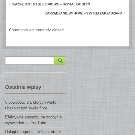
‹
WAŻNE JEST NASZE ZDROWIE – SZPITAL GOSTYŃ
›
ZARZĄDZANIE W FIRMIE – SYSTEM ZARZĄDZANIA
Comments are currently closed.
Ostatnie wpisy
5 powodów, dla których warto
ubezpieczyć swoją flotę
Efektywne sposoby na zdobycie
wyświetleń na YouTube
Usługi fotografa – zobacz ofertę