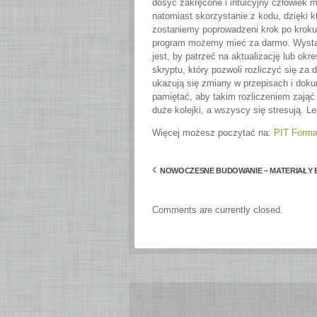
dosyć zakręcone i intuicyjny człowiek 
natomiast skorzystanie z kodu, dzięki 
zostaniemy poprowadzeni krok po kroku 
program możemy mieć za darmo. Wystarc
jest, by patrzeć na aktualizację lub ok
skryptu, który pozwoli rozliczyć się z
ukazują się zmiany w przepisach i doku
pamiętać, aby takim rozliczeniem zająć
duże kolejki, a wszyscy się stresują. L
Więcej możesz poczytać na:
PIT Forma
‹
NOWOCZESNE BUDOWANIE – MATERIAŁY 
Comments are currently closed.