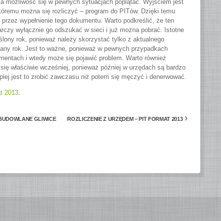
ma możliwość się w pewnych sytuacjach poplątać. Wyjściem jest
któremu można się rozliczyć – program do PITów. Dzięki temu
przez wypełnienie tego dokumentu. Warto podkreślić, że ten
zy wyłącznie go odszukać w sieci i już można pobrać. Istotne
reślony rok, ponieważ należy skorzystać tylko z aktualnego
a dany rok. Jest to ważne, ponieważ w pewnych przypadkach
mentach i wtedy może się pojawić problem. Warto również
 się właściwie wcześniej, ponieważ później w urzędach są bardzo
epiej jest to zrobić zawczasu niż potem się męczyć i denerwować.
t 2013
.
›
BUDOWLANE GLIWICE
ROZLICZENIE Z URZĘDEM – PIT FORMAT 2013