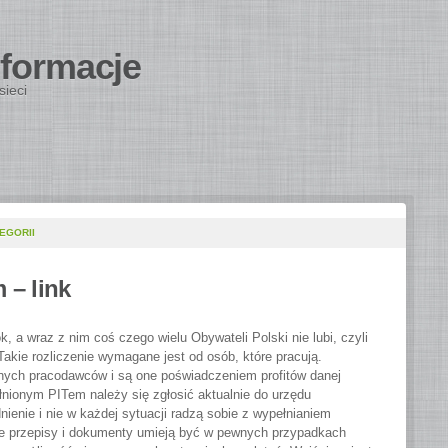
nformacje
sieci
EGORII
 – link
k, a wraz z nim coś czego wielu Obywateli Polski nie lubi, czyli
akie rozliczenie wymagane jest od osób, które pracują.
nych pracodawców i są one poświadczeniem profitów danej
łnionym PITem należy się zgłosić aktualnie do urzędu
nienie i nie w każdej sytuacji radzą sobie z wypełnianiem
e przepisy i dokumenty umieją być w pewnych przypadkach