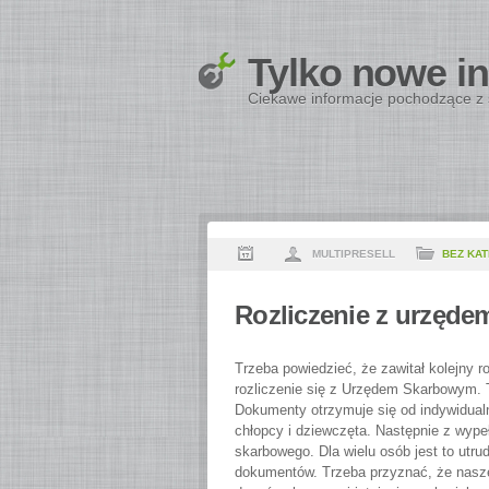
Tylko nowe i
Ciekawe informacje pochodzące z 
MULTIPRESELL
BEZ KAT
Rozliczenie z urzędem
Trzeba powiedzieć, że zawitał kolejny ro
rozliczenie się z Urzędem Skarbowym. T
Dokumenty otrzymuje się od indywidual
chłopcy i dziewczęta. Następnie z wype
skarbowego. Dla wielu osób jest to utrud
dokumentów.
Trzeba przyznać, że nasz