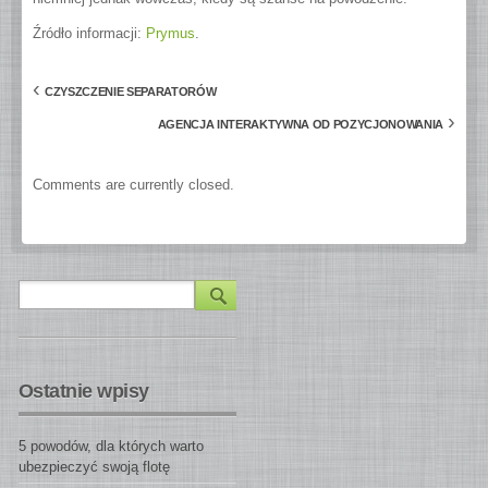
Źródło informacji:
Prymus
.
‹
CZYSZCZENIE SEPARATORÓW
›
AGENCJA INTERAKTYWNA OD POZYCJONOWANIA
Comments are currently closed.
Ostatnie wpisy
5 powodów, dla których warto
ubezpieczyć swoją flotę