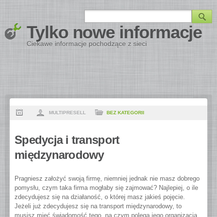
Tylko nowe informacje
Ciekawe informacje pochodzące z sieci
MULTIPRESELL
BEZ KATEGORII
Spedycja i transport
międzynarodowy
Pragniesz założyć swoją firmę, niemniej jednak nie masz dobrego
pomysłu, czym taka firma mogłaby się zajmować? Najlepiej, o ile
zdecydujesz się na działaność, o której masz jakieś pojęcie.
Jeżeli już zdecydujesz się na transport międzynarodowy, to
musisz mieć świadomość tego, na czym polega jego organizacja,