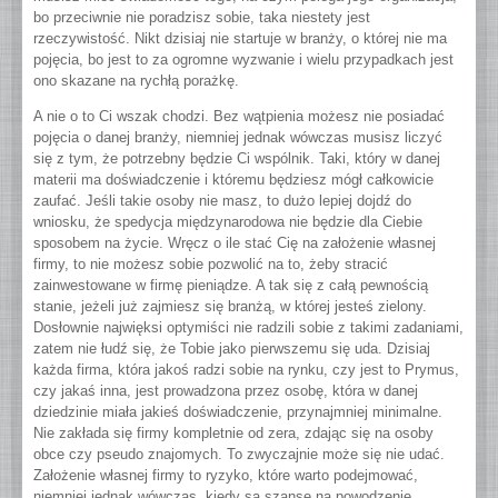
bo przeciwnie nie poradzisz sobie, taka niestety jest
rzeczywistość. Nikt dzisiaj nie startuje w branży, o której nie ma
pojęcia, bo jest to za ogromne wyzwanie i wielu przypadkach jest
ono skazane na rychłą porażkę.
A nie o to Ci wszak chodzi. Bez wątpienia możesz nie posiadać
pojęcia o danej branży, niemniej jednak wówczas musisz liczyć
się z tym, że potrzebny będzie Ci wspólnik. Taki, który w danej
materii ma doświadczenie i któremu będziesz mógł całkowicie
zaufać. Jeśli takie osoby nie masz, to dużo lepiej dojdź do
wniosku, że spedycja międzynarodowa nie będzie dla Ciebie
sposobem na życie. Wręcz o ile stać Cię na założenie własnej
firmy, to nie możesz sobie pozwolić na to, żeby stracić
zainwestowane w firmę pieniądze. A tak się z całą pewnością
stanie, jeżeli już zajmiesz się branżą, w której jesteś zielony.
Dosłownie najwięksi optymiści nie radzili sobie z takimi zadaniami,
zatem nie łudź się, że Tobie jako pierwszemu się uda. Dzisiaj
każda firma, która jakoś radzi sobie na rynku, czy jest to Prymus,
czy jakaś inna, jest prowadzona przez osobę, która w danej
dziedzinie miała jakieś doświadczenie, przynajmniej minimalne.
Nie zakłada się firmy kompletnie od zera, zdając się na osoby
obce czy pseudo znajomych. To zwyczajnie może się nie udać.
Założenie własnej firmy to ryzyko, które warto podejmować,
niemniej jednak wówczas, kiedy są szanse na powodzenie.