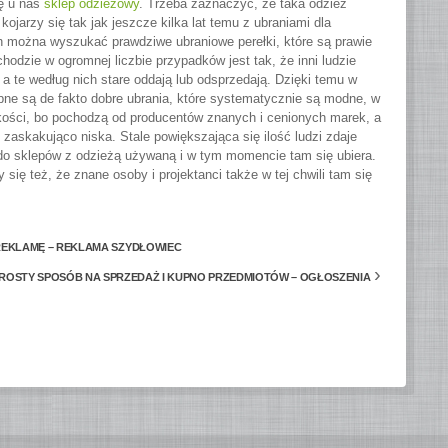
ę u nas
sklep odzieżowy
. Trzeba zaznaczyć, że taka odzież
 kojarzy się tak jak jeszcze kilka lat temu z ubraniami dla
h można wyszukać prawdziwe ubraniowe perełki, które są prawie
odzie w ogromnej liczbie przypadków jest tak, że inni ludzie
a te według nich stare oddają lub odsprzedają. Dzięki temu w
ne są de fakto dobre ubrania, które systematycznie są modne, w
ości, bo pochodzą od producentów znanych i cenionych marek, a
e zaskakująco niska. Stale powiększająca się ilość ludzi zdaje
i do sklepów z odzieżą używaną i w tym momencie tam się ubiera.
się też, że znane osoby i projektanci także w tej chwili tam się
EKLAMĘ – REKLAMA SZYDŁOWIEC
›
ROSTY SPOSÓB NA SPRZEDAŻ I KUPNO PRZEDMIOTÓW – OGŁOSZENIA