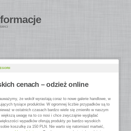
nformacje
sieci
EGORII
skich cenach – odzież online
auważymy, że wokół wyrastają coraz to nowe galerie handlowe, w
ujących tysiące produktów. W ogromnej liczbie przypadków są to
nieważ w ostatnich czasach bardzo wiele się zmieniło w naszym
li większą uwagę na to co nosi i chce zwyczajnie wyglądać
 większości wypadków oferują produkty po bardzo wysokich
 sobie koszulkę za 150 PLN. Nie warto się natomiast martwić,