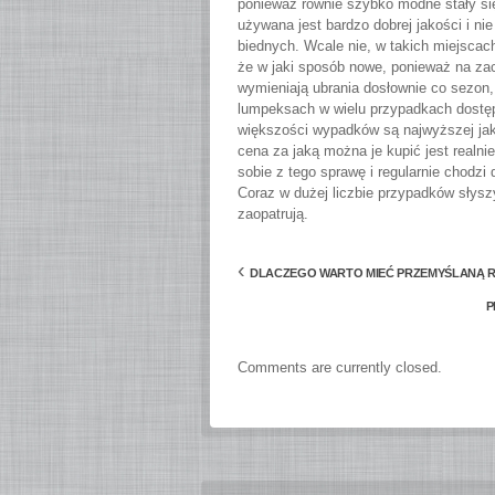
ponieważ równie szybko modne stały si
używana jest bardzo dobrej jakości i nie
biednych. Wcale nie, w takich miejscac
że w jaki sposób nowe, ponieważ na zach
wymieniają ubrania dosłownie co sezon, 
lumpeksach w wielu przypadkach dostęp
większości wypadków są najwyższej jak
cena za jaką można je kupić jest realni
sobie z tego sprawę i regularnie chodz
Coraz w dużej liczbie przypadków słyszy 
zaopatrują.
‹
DLACZEGO WARTO MIEĆ PRZEMYŚLANĄ R
P
Comments are currently closed.