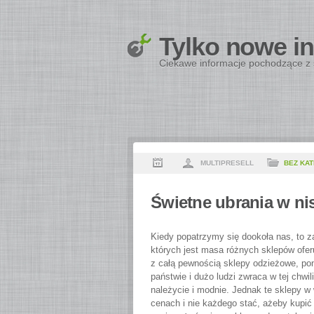
Tylko nowe i
Ciekawe informacje pochodzące z 
MULTIPRESELL
BEZ KAT
Świetne ubrania w ni
Kiedy popatrzymy się dookoła nas, to z
których jest masa różnych sklepów ofer
z całą pewnością sklepy odzieżowe, po
państwie i dużo ludzi zwraca w tej chwi
należycie i modnie.
Jednak te sklepy w
cenach i nie każdego stać, ażeby kupić