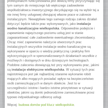
profesjonalizm funkcjonowania jest dewizą firmy przyczyniając się
tym samym do mniejszego lub większego zadowolenie
współudziałowca inwestycyjnego decydującego się na wybór tej a
nie innej firmy usługowej oferującej własne prace w zakresie
instalacyjnym. Niewątpliwie tego samego rodzaju zakres działań
dotyczyć będzie także prac wykonywanych, jako
instalacje
wodno kanalizacyjne wielkopolska
. Odpowiednie podejście i
zapewnienie najwyższego poziomu usług jest w stanie
zagwarantować całe zadowolenie ewentualnego zleceniodawcy.
Chcąc mieć zapewnienie należycie utworzonych prac
instalacyjnych wszystkie instalacje wodno kanalizacyjne są
wykonywane w oparciu o wiedzę praktyczną i praktykę firm
wykorzystujących w spersonalizowanych działaniach wszelkie z
możliwych i dostępnych w dniu dzisiejszym technologiach.
Podobne zalecenia obowiązują też przy wykonywaniu prac, jakimi
są
instalacje elektryczne wielkopolska
. W sytuacji tych prac
najistotniejsze jest jak najbardziej staranne wykonanie robót
mających albo mogących posiadać wpływ na bezpieczeństwo
osób zamieszkujących w danym obiekcie. Jest to w
szczególności istotne i bardzo istotne priorytetowo w sytuacji
obiektów, jakimi są domki jednorodzinne zamieszkiwane przez
typowo indywidualnego odbiorcę usługi.
Więcej:
budowa domów pod klucz wielkopolskie
.