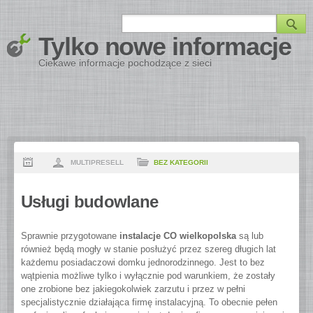
Tylko nowe informacje
Ciekawe informacje pochodzące z sieci
MULTIPRESELL
BEZ KATEGORII
Usługi budowlane
Sprawnie przygotowane
instalacje CO wielkopolska
są lub
również będą mogły w stanie posłużyć przez szereg długich lat
każdemu posiadaczowi domku jednorodzinnego. Jest to bez
wątpienia możliwe tylko i wyłącznie pod warunkiem, że zostały
one zrobione bez jakiegokolwiek zarzutu i przez w pełni
specjalistycznie działająca firmę instalacyjną.
To obecnie pełen