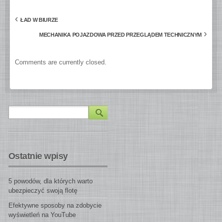
‹
ŁAD W BIURZE
›
MECHANIKA POJAZDOWA PRZED PRZEGLĄDEM TECHNICZNYM
Comments are currently closed.
Ostatnie wpisy
5 powodów, dla których warto
ubezpieczyć swoją flotę
Efektywne sposoby na zdobycie
wyświetleń na YouTube