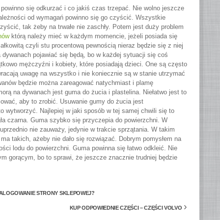
owinno się odkurzać i co jakiś czas trzepać. Nie wolno jeszcze
leżności od wymagań powinno się go czyścić. Wszystkie
czyścić, tak żeby na trwałe nie zaschły. Potem jest duży problem
nów
którą należy mieć w każdym momencie, jeżeli posiada się
ałkowitą czyli stu procentową pewnością nieraz będzie się z niej
 dywanach pojawiać się będą, bo w każdej sytuacji się coś
ątkowo mężczyźni i kobiety, które posiadają dzieci. One są często
zwracają uwagę na wszystko i nie koniecznie są w stanie utrzymać
wanów będzie można zareagować natychmiast i plamę
rą na dywanach jest guma do żucia i plastelina. Niełatwo jest to
ować, aby to zrobić. Usuwanie gumy do żucia jest
 wytworzyć. Najlepiej w jaki sposób w tej samej chwili się to
cała czarna. Guma szybko się przyczepia do powierzchni. W
uprzednio nie zauważy, jedynie w trakcie sprzątania. W takim
e ma takich, ażeby nie dało się rozwiązać. Dobrym pomysłem na
lości lodu do powierzchni. Guma powinna się łatwo odkleić. Nie
m gorącym, bo to sprawi, że jeszcze znacznie trudniej będzie
TALOGOWANIE STRONY SKLEPOWEJ?
›
KUP ODPOWIEDNIE CZĘŚCI – CZĘŚCI VOLVO