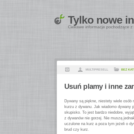
Tylko nowe i
Ciekawe informacje pochodzące z 
MULTIPRESELL
BEZ KAT
Usuń plamy i inne za
Dywany są piękne, niestety wiele osób
kurzu z dywanu. Jak wiadomo dywany poc
skupisko. To jest bardzo niedobre, wyją
z dywanów nie gorzej. Nie muszą jednak
uczulone na kurz a poza tym jeżeli o d
brud czy kurz.