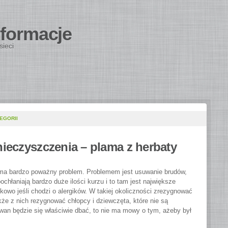
nformacje
sieci
EGORII
nieczyszczenia – plama z herbaty
 ma bardzo poważny problem. Problemem jest usuwanie brudów,
hłaniają bardzo duże ilości kurzu i to tam jest największe
tkowo jeśli chodzi o alergików. W takiej okoliczności zrezygnować
że z nich rezygnować chłopcy i dziewczęta, które nie są
ywan będzie się właściwie dbać, to nie ma mowy o tym, ażeby był