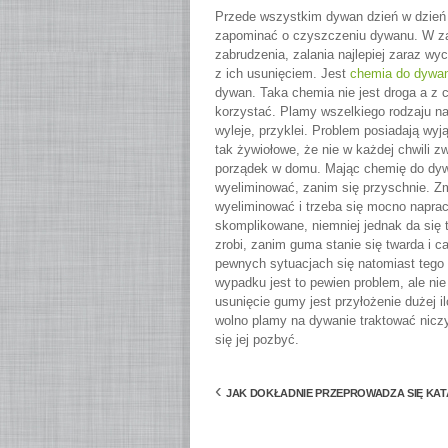
Przede wszystkim dywan dzień w dzień p
zapominać o czyszczeniu dywanu. W za
zabrudzenia, zalania najlepiej zaraz wy
z ich usunięciem. Jest
chemia do dywa
dywan. Taka chemia nie jest droga a z c
korzystać. Plamy wszelkiego rodzaju na
wyleje, przyklei. Problem posiadają wyj
tak żywiołowe, że nie w każdej chwili 
porządek w domu. Mając chemię do dy
wyeliminować, zanim się przyschnie. Zmo
wyeliminować i trzeba się mocno naprac
skomplikowane, niemniej jednak da się to
zrobi, zanim guma stanie się twarda i 
pewnych sytuacjach się natomiast tego 
wypadku jest to pewien problem, ale ni
usunięcie gumy jest przyłożenie dużej i
wolno plamy na dywanie traktować niczy
się jej pozbyć.
‹
JAK DOKŁADNIE PRZEPROWADZA SIĘ KA