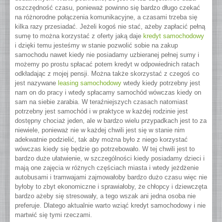
oszczędność czasu, ponieważ powinno się bardzo długo czekać
na różnorodne połączenia komunikacyjne, a czasami trzeba się
kilka razy przesiadać.
Jeżeli kogoś nie stać, ażeby zapłacić pełną
sumę to można korzystać z oferty jaką daje
kredyt samochodowy
i dzięki temu jesteśmy w stanie pozwolić sobie na zakup
samochodu nawet kiedy nie posiadamy uzbieranej pełnej sumy i
możemy po prostu spłacać potem kredyt w odpowiednich ratach
odkładając z mojej pensji. Można także skorzystać z czegoś co
jest nazywane
leasing samochodowy
wtedy kiedy potrzebny jest
nam on do pracy i wtedy spłacamy samochód wówczas kiedy on
sam na siebie zarabia. W teraźniejszych czasach natomiast
potrzebny jest samochód i w praktyce w każdej rodzinie jest
dostępny chociaż jeden, ale w bardzo wielu przypadkach jest to za
niewiele, ponieważ nie w każdej chwili jest się w stanie nim
adekwatnie podzielić, tak aby można było z niego korzystać
wówczas kiedy się będzie go potrzebowało. W tej chwili jest to
bardzo duże ułatwienie, w szczególności kiedy posiadamy dzieci i
mają one zajęcia w różnych częściach miasta i wtedy jeżdżenie
autobusami i tramwajami zajmowałoby bardzo dużo czasu więc nie
byłoby to zbyt ekonomiczne i sprawiałoby, że chłopcy i dziewczęta
bardzo ażeby się stresowały, a tego wszak ani jedna osoba nie
preferuje. Dlatego aktualnie warto wziąć kredyt samochodowy i nie
martwić się tymi rzeczami.