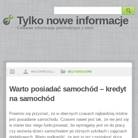
Tylko nowe informacje
Ciekawe informacje pochodzące z sieci
MULTIPRESELL
BEZ KATEGORII
Warto posiadać samochód – kredyt
na samochód
Powinno się przyznać, że w obecnych czasach najbardziej istotne
jest posiadanie samochodu. Czasem nawet jest tak, że nie jest się
w stanie bez niego funkcjonować, bo wymagany jest on do pracy
czy wożenia dzieci samochodem po różnych szkołach i zajęciach
dodatkowych. Warto podkreślić, że jest to też częstokroć duża