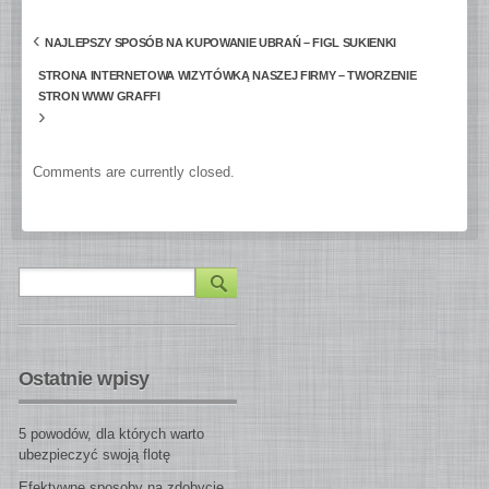
‹
NAJLEPSZY SPOSÓB NA KUPOWANIE UBRAŃ – FIGL SUKIENKI
STRONA INTERNETOWA WIZYTÓWKĄ NASZEJ FIRMY – TWORZENIE
STRON WWW GRAFFI
›
Comments are currently closed.
Ostatnie wpisy
5 powodów, dla których warto
ubezpieczyć swoją flotę
Efektywne sposoby na zdobycie