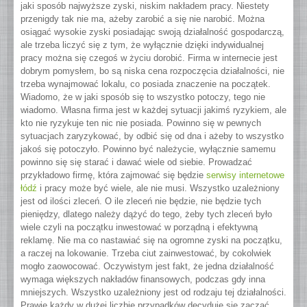
jaki sposób najwyższe zyski, niskim nakładem pracy. Niestety
przenigdy tak nie ma, ażeby zarobić a się nie narobić. Można
osiągać wysokie zyski posiadając swoją działalność gospodarczą,
ale trzeba liczyć się z tym, że wyłącznie dzięki indywidualnej
pracy można się czegoś w życiu dorobić. Firma w internecie jest
dobrym pomysłem, bo są niska cena rozpoczęcia działalności, nie
trzeba wynajmować lokalu, co posiada znaczenie na początek.
Wiadomo, że w jaki sposób się to wszystko potoczy, tego nie
wiadomo. Własna firma jest w każdej sytuacji jakimś ryzykiem, ale
kto nie ryzykuje ten nic nie posiada.
Powinno się w pewnych
sytuacjach zaryzykować, by odbić się od dna i ażeby to wszystko
jakoś się potoczyło. Powinno być należycie, wyłącznie samemu
powinno się się starać i dawać wiele od siebie. Prowadzać
przykładowo firmę, która zajmować się będzie
serwisy internetowe
łódź
i pracy może być wiele, ale nie musi. Wszystko uzależniony
jest od ilości zleceń. O ile zleceń nie będzie, nie będzie tych
pieniędzy, dlatego należy dążyć do tego, żeby tych zleceń było
wiele czyli na początku inwestować w porządną i efektywną
reklamę. Nie ma co nastawiać się na ogromne zyski na początku,
a raczej na lokowanie. Trzeba ciut zainwestować, by cokolwiek
mogło zaowocować. Oczywistym jest fakt, że jedna działalność
wymaga większych nakładów finansowych, podczas gdy inna
mniejszych. Wszystko uzależniony jest od rodzaju tej działalności.
Prawie każdy w dużej liczbie przypadków decyduje się zacząć