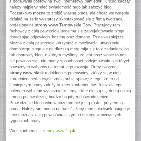
z dodawania postów na swój internetowy pamiętnik.
Chcąc zacząć
należy najpierw mieć świadomość tego jak założyć blog.
Początkowo można to zrobić własną pracą, ale chcąc we wstępie
działać na serio wystarczy skontaktować się z firmą tworzącą
profesjonalne
strony www Tarnowskie
Góry. Pracujący tam
fachowcy z całą pewnością podejmą się zaprojektowania bloga
doradzając odpowiedni hosting oraz domenę. To najważniejsze.
Można z całą pewnością korzystać z możliwości utworzenia
darmowego bloga ale na dłuższą metę mija się to z zadaniem, bo
tak doprawdy blog, o którym myślimy, że jest nasz wcale to nas
nie powinno się i nie mamy sposobności podejmowania niektórych
poważnych wyborów na temat jego rozwoju. Firmy tworzące
strony www śląsk
a dokładniej pracownicy, którzy są w nich
zatrudnieni perfekcyjnie zdają sobie sprawę z tego, że to od
ichniejszym pracy zależy sukces kontrahentów. Teraz dlatego
polecam wybierać wyłącznie te firmy, które cieszą się dobrą opinią
i mogą pochwalić się bardzo bogatym doświadczeniem.
Prowadzenie bloga wbrew pozorom nie jest prostą i przyjemną
pracą. Należy się mocno natrudzić, żeby móc cokolwiek osiągnąć
i nie można z całą pewnością liczyć na sukces w pierwszych
tygodniach pracy.
Więcej informacji:
strony www śląsk
.