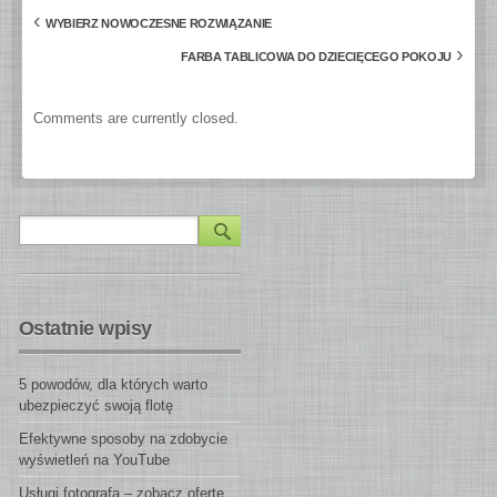
‹
WYBIERZ NOWOCZESNE ROZWIĄZANIE
›
FARBA TABLICOWA DO DZIECIĘCEGO POKOJU
Comments are currently closed.
Ostatnie wpisy
5 powodów, dla których warto
ubezpieczyć swoją flotę
Efektywne sposoby na zdobycie
wyświetleń na YouTube
Usługi fotografa – zobacz ofertę