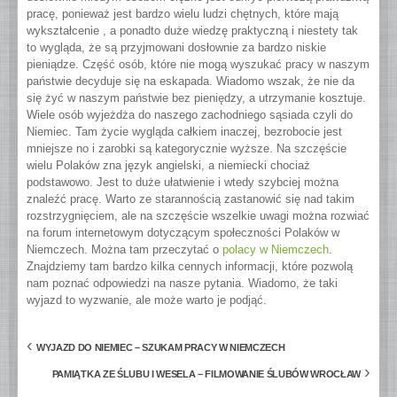
pracę, ponieważ jest bardzo wielu ludzi chętnych, które mają
wykształcenie , a ponadto duże wiedzę praktyczną i niestety tak
to wygląda, że są przyjmowani dosłownie za bardzo niskie
pieniądze.
Część osób, które nie mogą wyszukać pracy w naszym
państwie decyduje się na eskapada. Wiadomo wszak, że nie da
się żyć w naszym państwie bez pieniędzy, a utrzymanie kosztuje.
Wiele osób wyjeżdża do naszego zachodniego sąsiada czyli do
Niemiec. Tam życie wygląda całkiem inaczej, bezrobocie jest
mniejsze no i zarobki są kategorycznie wyższe. Na szczęście
wielu Polaków zna język angielski, a niemiecki chociaż
podstawowo. Jest to duże ułatwienie i wtedy szybciej można
znaleźć pracę. Warto ze starannością zastanowić się nad takim
rozstrzygnięciem, ale na szczęście wszelkie uwagi można rozwiać
na forum internetowym dotyczącym społeczności Polaków w
Niemczech. Można tam przeczytać o
polacy w Niemczech
.
Znajdziemy tam bardzo kilka cennych informacji, które pozwolą
nam poznać odpowiedzi na nasze pytania. Wiadomo, że taki
wyjazd to wyzwanie, ale może warto je podjąć.
‹
WYJAZD DO NIEMIEC – SZUKAM PRACY W NIEMCZECH
›
PAMIĄTKA ZE ŚLUBU I WESELA – FILMOWANIE ŚLUBÓW WROCŁAW