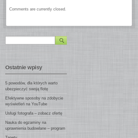
Comments are currently closed.
Ostatnie wpisy
5 powodów, dla których warto
ubezpieczyć swoją flotę
Efektywne sposoby na zdobycie
wyświetleń na YouTube
Usługi fotografa – zobacz ofertę
Nauka do egzaminy na
uprawnienia budowlane – program
Tapety