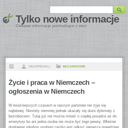
Tylko nowe informacje
Ciekawe informacje pochodzące z sieci
MULTIPRESELL
BEZ KATEGORII
Życie i praca w Niemczech –
ogłoszenia w Niemczech
W teraźniejszych czasach w naszym państwie nie żyje się
najłatwiej. Niestety niemniej jednak ukazały się duże dylematy z
bezrobociem. Tutaj już nie można mówić o ciepłej posadce aż do
emerytury bo ani jedna osoba nie może być tego pewny. Właśnie
dosłownie młodym osobom ciężko jest odkryć pierwszą prawdziwą