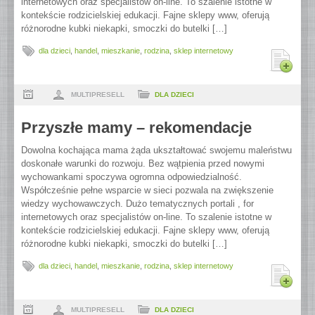
internetowych oraz specjalistów on-line. To szalenie istotne w
kontekście rodzicielskiej edukacji. Fajne sklepy www, oferują
różnorodne kubki niekapki, smoczki do butelki […]
dla dzieci
,
handel
,
mieszkanie
,
rodzina
,
sklep internetowy
MULTIPRESELL
DLA DZIECI
Przyszłe mamy – rekomendacje
Dowolna kochająca mama żąda ukształtować swojemu maleństwu
doskonałe warunki do rozwoju. Bez wątpienia przed nowymi
wychowankami spoczywa ogromna odpowiedzialność.
Współcześnie pełne wsparcie w sieci pozwala na zwiększenie
wiedzy wychowawczych. Dużo tematycznych portali , for
internetowych oraz specjalistów on-line. To szalenie istotne w
kontekście rodzicielskiej edukacji. Fajne sklepy www, oferują
różnorodne kubki niekapki, smoczki do butelki […]
dla dzieci
,
handel
,
mieszkanie
,
rodzina
,
sklep internetowy
MULTIPRESELL
DLA DZIECI