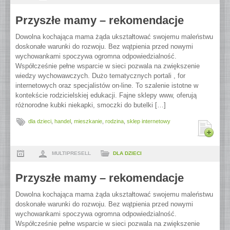
Przyszłe mamy – rekomendacje
Dowolna kochająca mama żąda ukształtować swojemu maleństwu
doskonałe warunki do rozwoju. Bez wątpienia przed nowymi
wychowankami spoczywa ogromna odpowiedzialność.
Współcześnie pełne wsparcie w sieci pozwala na zwiększenie
wiedzy wychowawczych. Dużo tematycznych portali , for
internetowych oraz specjalistów on-line. To szalenie istotne w
kontekście rodzicielskiej edukacji. Fajne sklepy www, oferują
różnorodne kubki niekapki, smoczki do butelki […]
dla dzieci
,
handel
,
mieszkanie
,
rodzina
,
sklep internetowy
MULTIPRESELL
DLA DZIECI
Przyszłe mamy – rekomendacje
Dowolna kochająca mama żąda ukształtować swojemu maleństwu
doskonałe warunki do rozwoju. Bez wątpienia przed nowymi
wychowankami spoczywa ogromna odpowiedzialność.
Współcześnie pełne wsparcie w sieci pozwala na zwiększenie