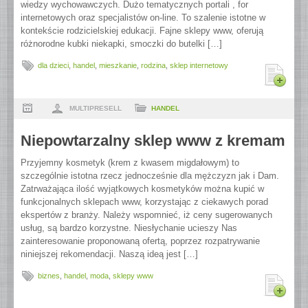
wiedzy wychowawczych. Dużo tematycznych portali , for
internetowych oraz specjalistów on-line. To szalenie istotne w
kontekście rodzicielskiej edukacji. Fajne sklepy www, oferują
różnorodne kubki niekapki, smoczki do butelki […]
dla dzieci
,
handel
,
mieszkanie
,
rodzina
,
sklep internetowy
MULTIPRESELL
HANDEL
Niepowtarzalny sklep www z kremam
Przyjemny kosmetyk (krem z kwasem migdałowym) to
szczególnie istotna rzecz jednocześnie dla mężczyzn jak i Dam.
Zatrważająca ilość wyjątkowych kosmetyków można kupić w
funkcjonalnych sklepach www, korzystając z ciekawych porad
ekspertów z branży. Należy wspomnieć, iż ceny sugerowanych
usług, są bardzo korzystne. Niesłychanie ucieszy Nas
zainteresowanie proponowaną ofertą, poprzez rozpatrywanie
niniejszej rekomendacji. Naszą ideą jest […]
biznes
,
handel
,
moda
,
sklepy www